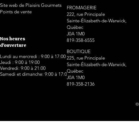
Site web de Plaisirs Gourmets
FROMAGERIE
Points de vente
222, rue Principale
Sainte-Élizabeth-de-Warwick,
Québec
J0A 1M0
Nos heures
819-358-6555
d'ouverture
BOUTIQUE
Lundi au mercredi : 9:00 à 17:00
225, rue Principale
Jeudi : 9:00 à 19:00
Sainte-Élizabeth-de-Warwick,
Vendredi: 9:00 à 21:00
Québec
Samedi et dimanche: 9:00 à 17:00
J0A 1M0
819-358-2136
©