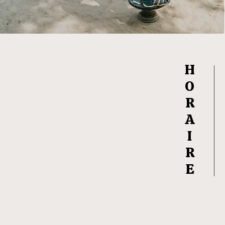
H
O
R
A
I
R
E