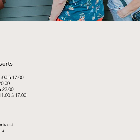
serts
:00 à 17:00
20:00
à 22:00
1:00 à 17:00
rts est
n à