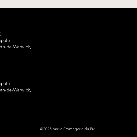
e
E
cipale
eth-de-Warwick,
cipale
eth-de-Warwick,
©2025 par la Fromagerie du Presbytère