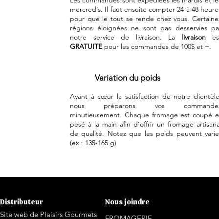
Les commandes sont expédiées les mardis et le
mercredis. Il faut ensuite compter 24 à 48 heure
pour que le tout se rende chez vous. Certaine
régions éloignées ne sont pas desservies pa
notre service de livraison. La
livraison
es
GRATUITE
pour les commandes de 100$ et +.
Variation du poids
Ayant à cœur la satisfaction de notre clientèle
nous préparons vos commande
minutieusement. Chaque fromage est coupé e
pesé à la main afin d’offrir un fromage artisana
de qualité. Notez que les poids peuvent varie
(ex : 135-165 g)
Distributeur
Nous joindre
Site web de Plaisirs Gourmets
FROMAGERIE