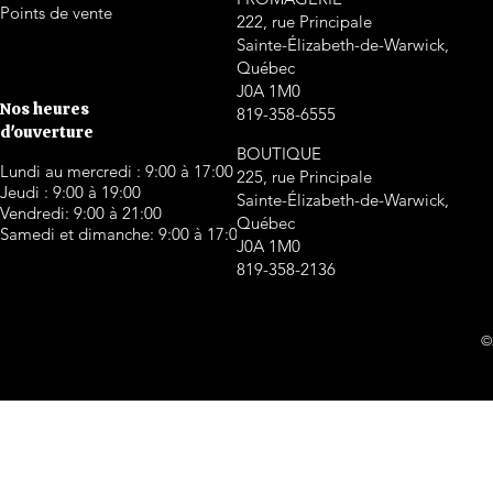
Points de vente
222, rue Principale
Sainte-Élizabeth-de-Warwick,
Québec
J0A 1M0
Nos heures
819-358-6555
d'ouverture
BOUTIQUE
Lundi au mercredi : 9:00 à 17:00
225, rue Principale
Jeudi : 9:00 à 19:00
Sainte-Élizabeth-de-Warwick,
Vendredi: 9:00 à 21:00
Québec
Samedi et dimanche: 9:00 à 17:00
J0A 1M0
819-358-2136
©