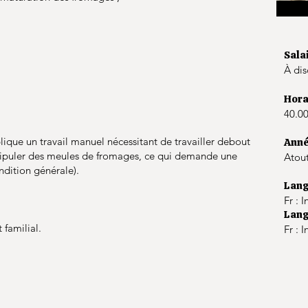
Sala
À dis
Hora
40.00
que un travail manuel nécessitant de travailler debout
Anné
ipuler des meules de fromages, ce qui demande une
Atou
ndition générale).
Lang
Fr : 
Lang
 familial.
Fr : 