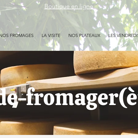
Boutique en ligne
NOS FROMAGES
LA VISITE
NOS PLATEAUX
LES VENDREDI
de-fromager(è