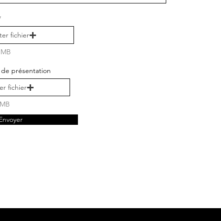
romouvoir
er fichier
8 MB
e de présentation
 croissance
r fichier
8 MB
Envoyer