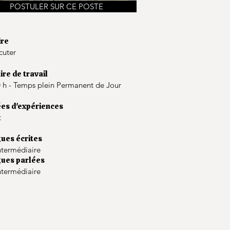
POSTULER SUR CE POSTE
ire
cuter
ire de travail
 h - Temps plein Permanent de Jour
es d'expériences
t
ues écrites
Intermédiaire
ues parlées
Intermédiaire