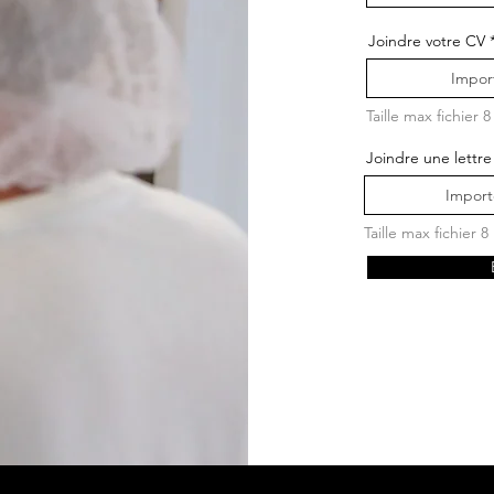
P
Joindre votre CV
Import
Taille max fichier 
Joindre une lettr
la
Importe
Taille max fichier 