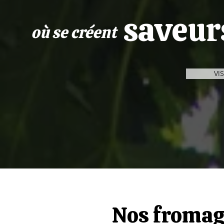
saveur
où se créent
VI
Nos fromag