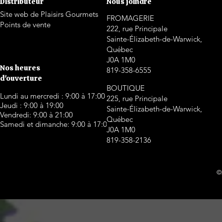
Distributeur
Nous joindre
Site web de Plaisirs Gourmets
FROMAGERIE
Points de vente
222, rue Principale
Sainte-Élizabeth-de-Warwick,
Québec
J0A 1M0
Nos heures
819-358-6555
d'ouverture
BOUTIQUE
Lundi au mercredi : 9:00 à 17:00
225, rue Principale
Jeudi : 9:00 à 19:00
Sainte-Élizabeth-de-Warwick,
Vendredi: 9:00 à 21:00
Québec
Samedi et dimanche: 9:00 à 17:00
J0A 1M0
819-358-2136
©