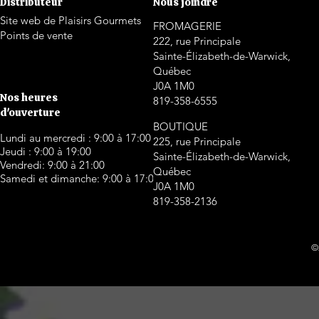
Distributeur
Nous joindre
Site web de Plaisirs Gourmets
FROMAGERIE
Points de vente
222, rue Principale
Sainte-Élizabeth-de-Warwick,
Québec
J0A 1M0
Nos heures
819-358-6555
d'ouverture
BOUTIQUE
Lundi au mercredi : 9:00 à 17:00
225, rue Principale
Jeudi : 9:00 à 19:00
Sainte-Élizabeth-de-Warwick,
Vendredi: 9:00 à 21:00
Québec
Samedi et dimanche: 9:00 à 17:00
J0A 1M0
819-358-2136
©