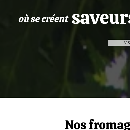
saveur
où se créent
VI
Nos fromag