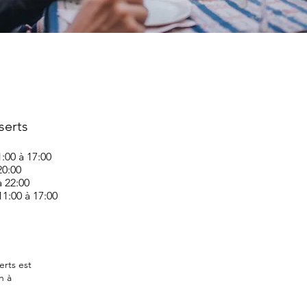
serts
:00 à 17:00
20:00
à 22:00
1:00 à 17:00
rts est
n à
.