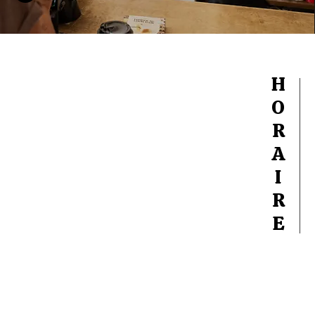
H
O
R
A
I
R
E