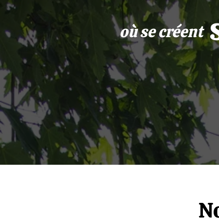
où se créent
No