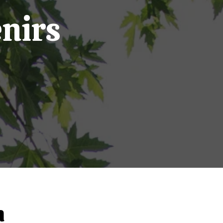
enirs
n