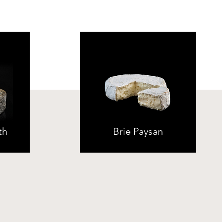
th
Brie Paysan