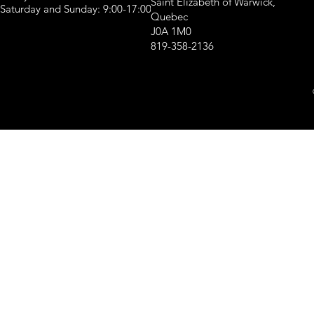
Saint Elizabeth of Warwick,
Saturday and Sunday: 9:00-17:00
Quebec
J0A 1M0
819-358-2136