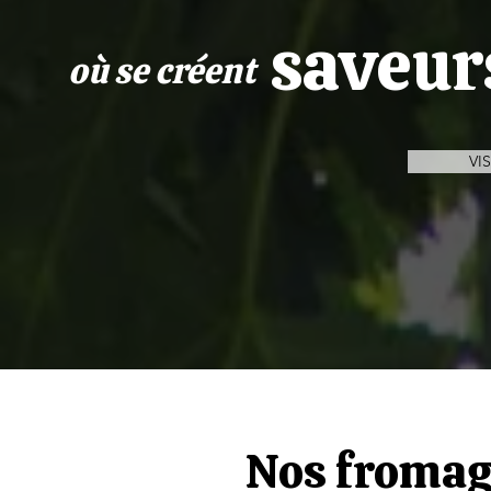
saveur
où se créent
VI
Nos fromag