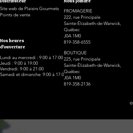
Distributeur
Nous joindre
Site web de Plaisirs Gourmets
FROMAGERIE
Points de vente
222, rue Principale
Sainte-Élizabeth-de-Warwick,
Québec
J0A 1M0
Nos heures
819-358-6555
d'ouverture
BOUTIQUE
Lundi au mercredi : 9:00 à 17:00
225, rue Principale
Jeudi : 9:00 à 19:00
Sainte-Élizabeth-de-Warwick,
Vendredi: 9:00 à 21:00
Québec
Samedi et dimanche: 9:00 à 17:00
J0A 1M0
819-358-2136
©