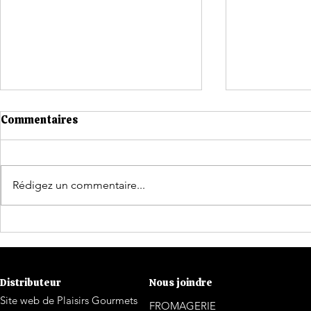
Commentaires
Rédigez un commentaire...
Quoi faire durant vos
97 % des Q
vacances d'été?
consommen
révèle un s
Distributeur
Nous joindre
Site web de Plaisirs Gourmets
FROMAGERIE