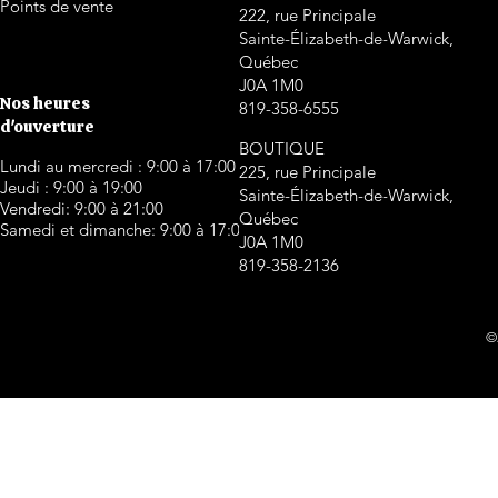
Points de vente
222, rue Principale
Sainte-Élizabeth-de-Warwick,
Québec
J0A 1M0
Nos heures
819-358-6555
d'ouverture
BOUTIQUE
Lundi au mercredi : 9:00 à 17:00
225, rue Principale
Jeudi : 9:00 à 19:00
Sainte-Élizabeth-de-Warwick,
Vendredi: 9:00 à 21:00
Québec
Samedi et dimanche: 9:00 à 17:00
J0A 1M0
819-358-2136
©